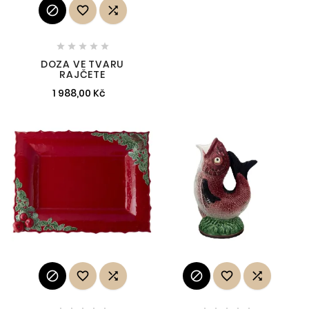








DOZA VE TVARU
RAJČETE
1 988,00 Kč





