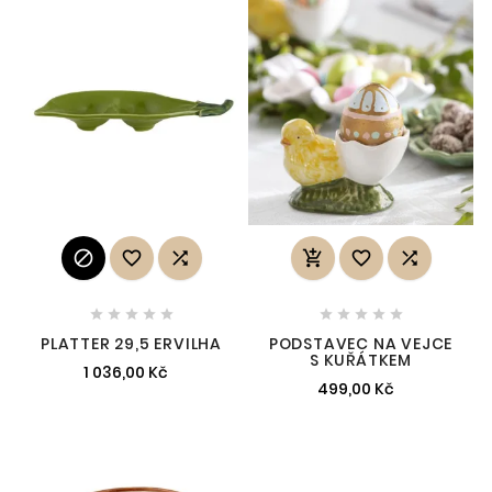
















PLATTER 29,5 ERVILHA
PODSTAVEC NA VEJCE
S KUŘÁTKEM
1 036,00 Kč
499,00 Kč