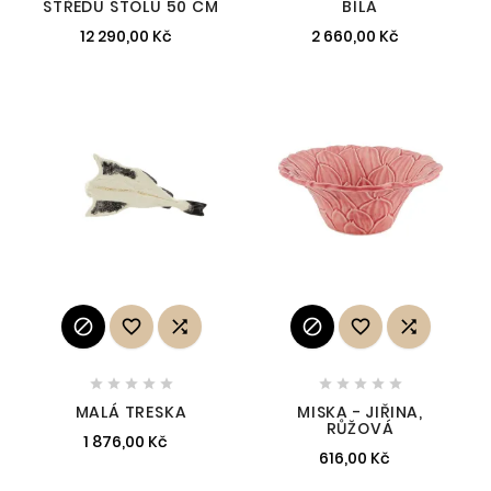
STŘEDU STOLU 50 CM
BÍLÁ
12 290,00 Kč
2 660,00 Kč
















MALÁ TRESKA
MISKA - JIŘINA,
RŮŽOVÁ
1 876,00 Kč
616,00 Kč