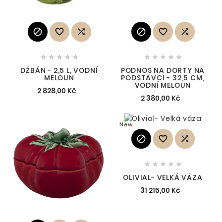
















DŽBÁN - 2,5 L, VODNÍ
PODNOS NA DORTY NA
MELOUN
PODSTAVCI - 32,5 CM,
VODNÍ MELOUN
2 828,00 Kč
2 380,00 Kč
New








OLIVIAL- VELKÁ VÁZA
31 215,00 Kč