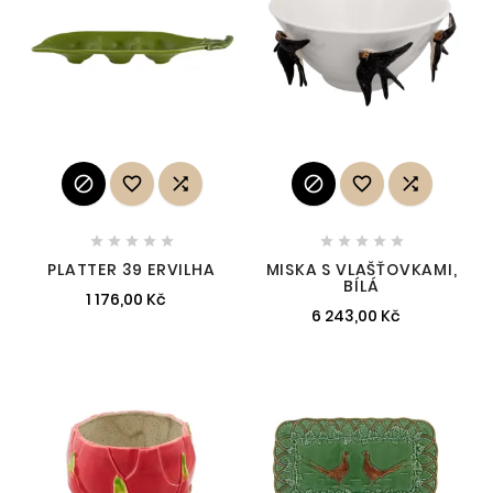
















PLATTER 39 ERVILHA
MISKA S VLAŠŤOVKAMI,
BÍLÁ
1 176,00 Kč
6 243,00 Kč