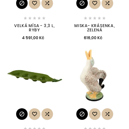
















VELKÁ MÍSA - 3,3 L,
MISKA- KRÁSENKA,
RYBY
ZELENÁ
4 591,00 Kč
616,00 Kč















