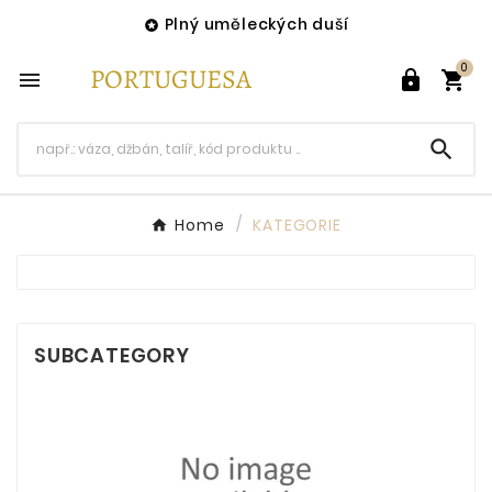
Plný uměleckých duší

0




Home
KATEGORIE
SUBCATEGORY