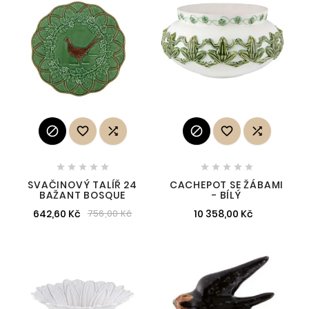
















SVAČINOVÝ TALÍŘ 24
CACHEPOT SE ŽÁBAMI
BAŽANT BOSQUE
- BÍLÝ
642,60 Kč
10 358,00 Kč
756,00 Kč