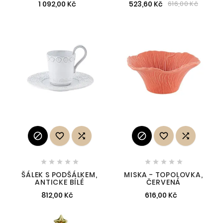
1 092,00 Kč
523,60 Kč
616,00 Kč
















ŠÁLEK S PODŠÁLKEM,
MISKA - TOPOLOVKA,
ANTICKE BÍLÉ
ČERVENÁ
812,00 Kč
616,00 Kč