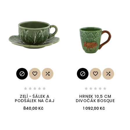
















ZELÍ - ŠÁLEK A
HRNEK 10,5 CM
PODŠÁLEK NA ČAJ
DIVOČÁK BOSQUE
840,00 Kč
1 092,00 Kč