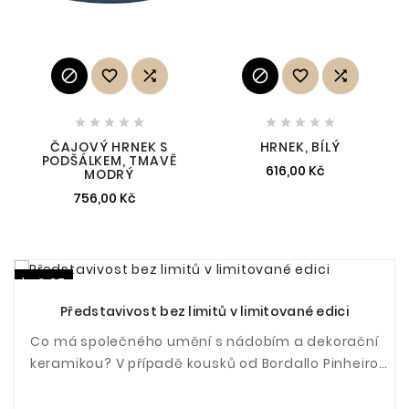
















ČAJOVÝ HRNEK S
HRNEK, BÍLÝ
PODŠÁLKEM, TMAVĚ
616,00 Kč
MODRÝ
756,00 Kč
kvě 27
Představivost bez limitů v limitované edici
Co má společného umění s nádobím a dekorační
keramikou? V případě kousků od Bordallo Pinheiro
opravdu hodně.