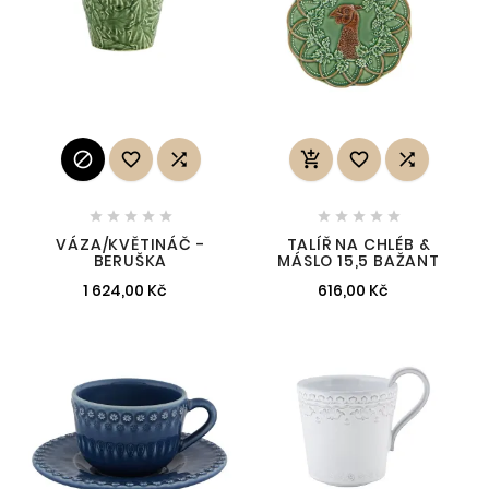
















VÁZA/KVĚTINÁČ -
TALÍŘ NA CHLÉB &
BERUŠKA
MÁSLO 15,5 BAŽANT
1 624,00 Kč
616,00 Kč