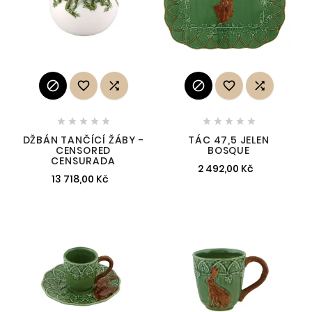
















DŽBÁN TANČÍCÍ ŽÁBY -
TÁC 47,5 JELEN
CENSORED
BOSQUE
CENSURADA
2 492,00 Kč
13 718,00 Kč