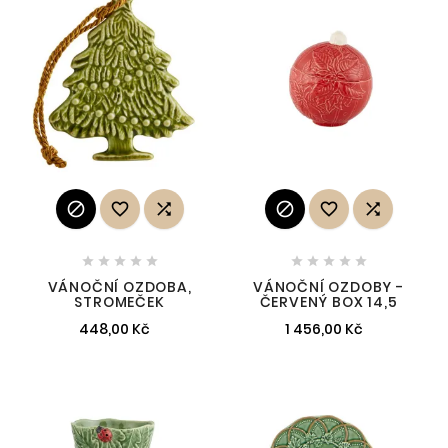
















VÁNOČNÍ OZDOBA,
VÁNOČNÍ OZDOBY -
STROMEČEK
ČERVENÝ BOX 14,5
448,00 Kč
1 456,00 Kč