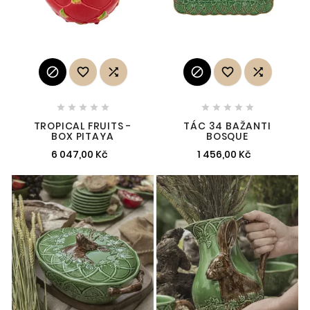
















TROPICAL FRUITS -
TÁC 34 BAŽANTI
BOX PITAYA
BOSQUE
6 047,00 Kč
1 456,00 Kč