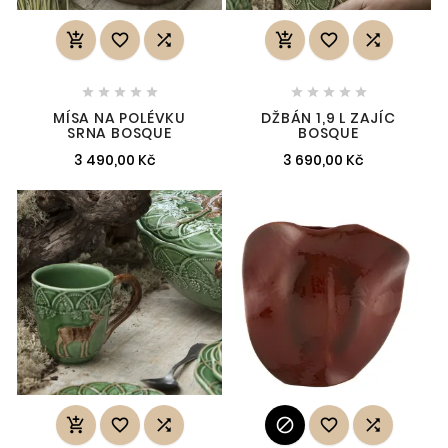
















MÍSA NA POLÉVKU
DŽBÁN 1,9 L ZAJÍC
SRNA BOSQUE
BOSQUE
3 490,00 Kč
3 690,00 Kč





