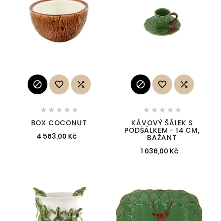
















BOX COCONUT
KÁVOVÝ ŠÁLEK S
PODŠÁLKEM - 14 CM,
4 563,00 Kč
BAŽANT
1 036,00 Kč