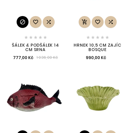
















ŠÁLEK & PODŠÁLEK 14
HRNEK 10,5 CM ZAJÍC
CM SRNA
BOSQUE
777,00 Kč
990,00 Kč
1 036,00 Kč