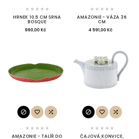










HRNEK 10,5 CM SRNA
AMAZONIE - VÁZA 36
BOSQUE
CM
990,00 Kč
4 591,00 Kč
















AMAZONIE - TALÍŘ DO
ČAJOVÁ KONVICE,