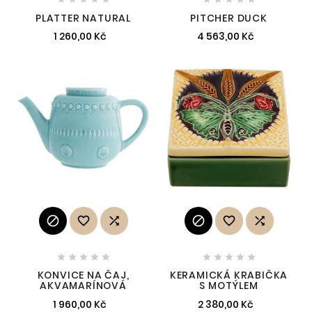
PLATTER NATURAL
PITCHER DUCK
1 260,00 Kč
4 563,00 Kč
















KONVICE NA ČAJ,
KERAMICKÁ KRABIČKA
AKVAMARÍNOVÁ
S MOTÝLEM
1 960,00 Kč
2 380,00 Kč