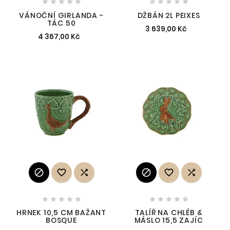










VÁNOČNÍ GIRLANDA -
DŽBÁN 2L PEIXES
TÁC 50
3 639,00 Kč
4 367,00 Kč
















HRNEK 10,5 CM BAŽANT
TALÍŘ NA CHLÉB &
BOSQUE
MÁSLO 15,5 ZAJÍC