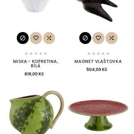
















MISKA - KOPRETINA,
MAGNET VLAŠTOVKA
BÍLÁ
504,00 Kč
616,00 Kč