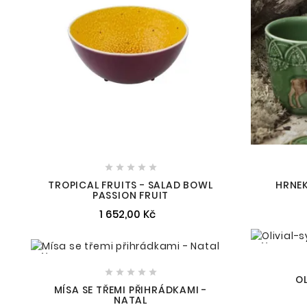





TROPICAL FRUITS - SALAD BOWL
HRNEK
PASSION FRUIT
1 652,00 Kč
New
New





O
MÍSA SE TŘEMI PŘIHRÁDKAMI -
NATAL