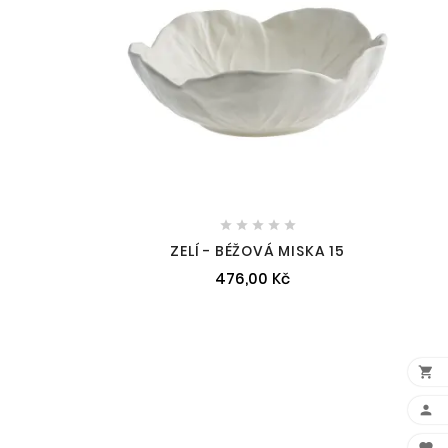





ZELÍ - BÉŽOVÁ MISKA 15
476,00 Kč

