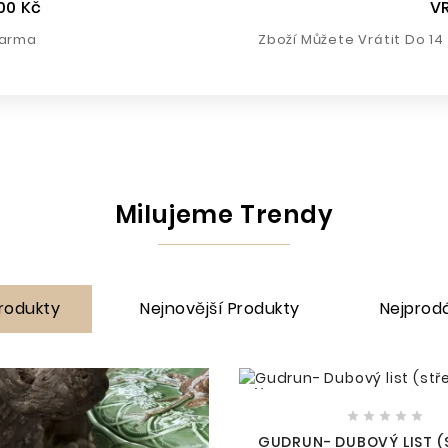
00 Kč
V
darma
Zboží Můžete Vrátit Do 1
Milujeme Trendy
rodukty
Nejnovější Produkty
Nejprod
New





GUDRUN- DUBOVÝ LIST (