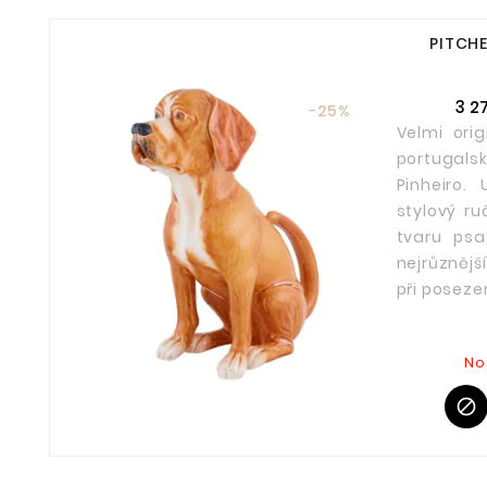
PITCHE
3 2
-25%
Velmi orig
portugal
Pinheiro.
stylový r
tvaru psa,
nejrůznějš
při posezen
No
