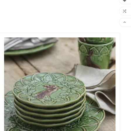


