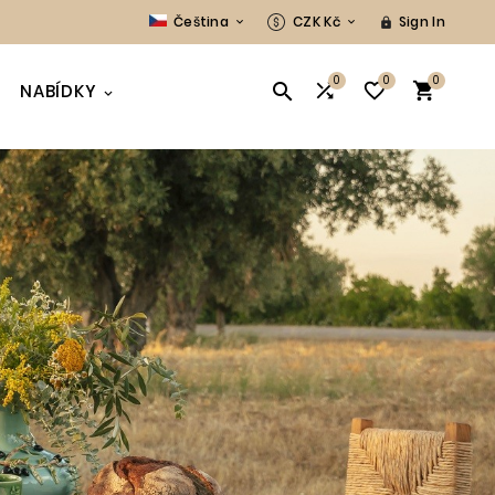
Čeština
CZK Kč
Sign In



0
0
0




NABÍDKY