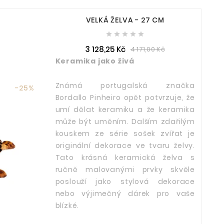
VELKÁ ŽELVA - 27 CM





3 128,25 Kč
4 171,00 Kč
Keramika jako živá
Známá portugalská značka
-25%
Bordallo Pinheiro opět potvrzuje, že
umí dělat keramiku a že keramika
může být uměním. Dalším zdařilým
kouskem ze série sošek zvířat je
originální dekorace ve tvaru želvy.
Tato krásná keramická želva s
ručně malovanými prvky skvěle
poslouží jako stylová dekorace
nebo výjimečný dárek pro vaše
blízké.