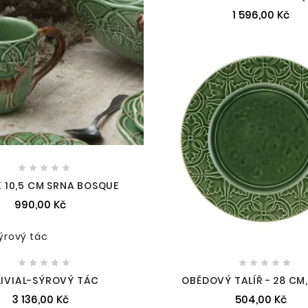
1 596,00 Kč





 10,5 CM SRNA BOSQUE
990,00 Kč










LIVIAL-SÝROVÝ TÁC
OBĚDOVÝ TALÍŘ - 28 CM,
3 136,00 Kč
504,00 Kč