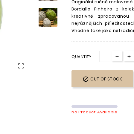
Originální ručně malovaná
Bordallo Pinheiro z kol
kreativně zpracovanou 
nejrůznějších příležitost
Vhodné také jako netradičn
QUANTITY :


OUT OF STOCK
No Product Available