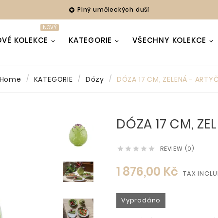
Plný uměleckých duší

NOVÝ
VÉ KOLEKCE
KATEGORIE
VŠECHNY KOLEKCE
Home
KATEGORIE
Dózy
DÓZA 17 CM, ZELENÁ - ARTY
DÓZA 17 CM, ZE
REVIEW (0)





1 876,00 Kč
TAX INCL
Vyprodáno