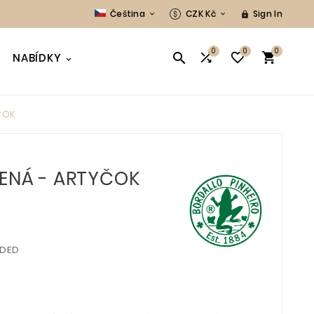
Čeština
CZK Kč
Sign In



0
0
0




NABÍDKY
ČOK
LENÁ - ARTYČOK
UDED