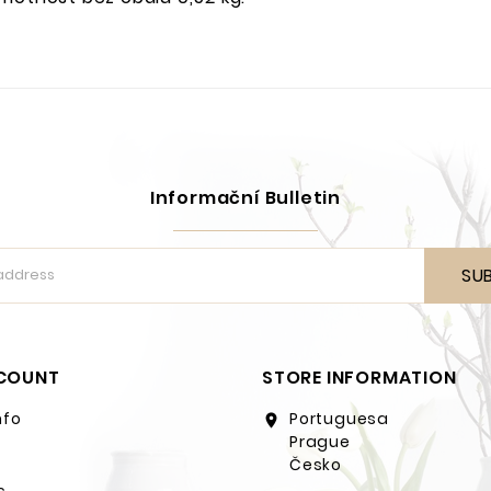
Informační Bulletin
SU
COUNT
STORE INFORMATION
nfo
Portuguesa
location_on
Prague
Česko
s