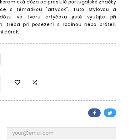
 keramická dóza od proslulé portugalské značky
ekce s tématikou "artyčok". Tuto stylovou a
dózu ve tvaru artyčoku jistě využijte při
ech, třeba při posezení s rodinou nebo přáteli.
í dárek.

