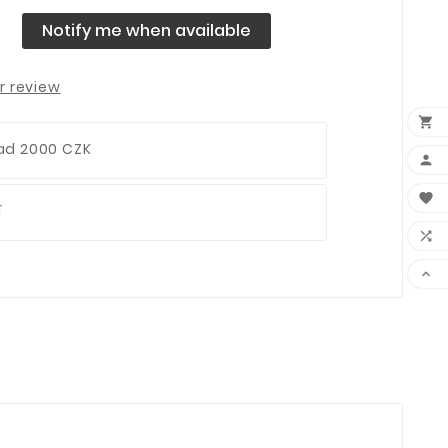
Notify me when available
r review

ad 2000 CZK


í

