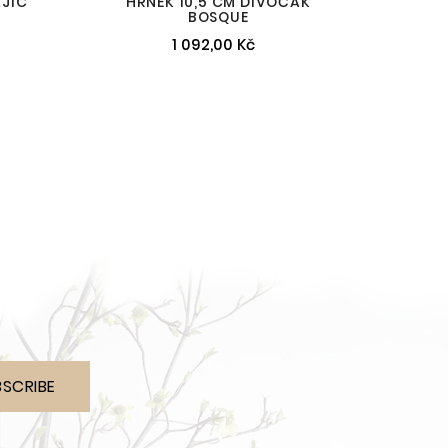
AJÍC
HRNEK 10,5 CM DIVOČÁK
BOSQUE
1 092,00 Kč
BSCRIBE