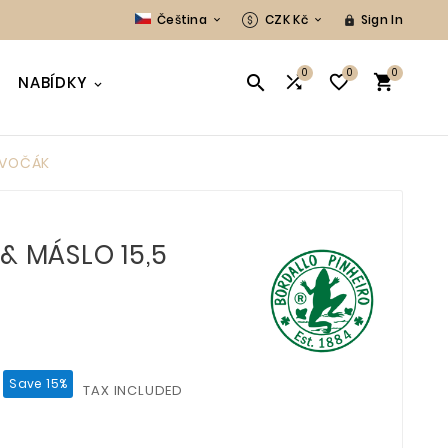
Čeština
CZK Kč
Sign In



0
0
0




NABÍDKY
DIVOČÁK
 & MÁSLO 15,5
Save 15%
TAX INCLUDED