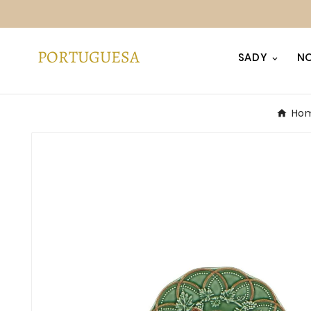
SADY
NO
Ho