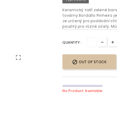
Keramický talíř zelené bar
továrny Bordallo Pinheiro
Je určený pro podávání chl
použitý pro různé účely. M
QUANTITY :


OUT OF STOCK
No Product Available