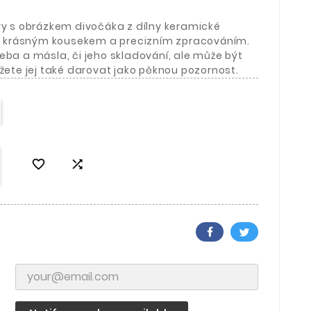
vy s obrázkem divočáka z dílny keramické
 je krásným kousekem a precizním zpracováním.
eba a másla, či jeho skladování, ale může být
ůžete jej také darovat jako pěknou pozornost.

