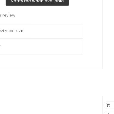
Notify me when available
r review
ad 2000 CZK
í
