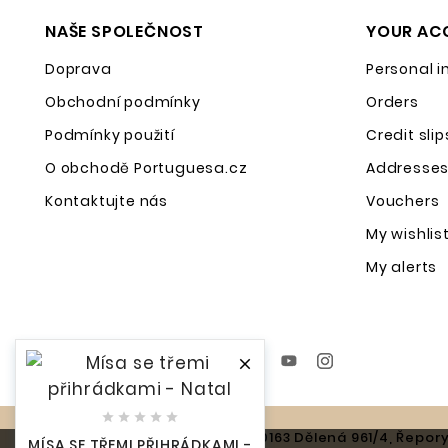
NAŠE SPOLEČNOST
YOUR AC
Doprava
Personal i
Obchodní podmínky
Orders
Podmínky použití
Credit slip
O obchodě Portuguesa.cz
Addresse
Kontaktujte nás
Vouchers
My wishlis
My alerts
Následujte Nás






#Dihitalmen, S.r.o. IČO: 14200163 Dělená 961/4, Řepory
MÍSA SE TŘEMI PŘIHRÁDKAMI -