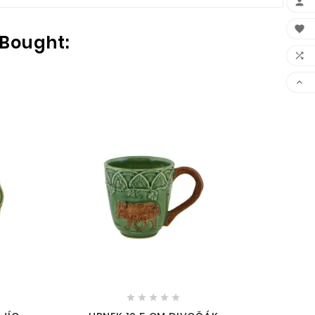


 Bought:


HRNEK




