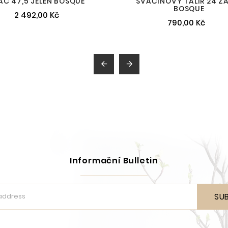
ÁC 47,5 JELEN BOSQUE
SVAČINOVÝ TALÍŘ 24 Z
BOSQUE
2 492,00 Kč
790,00 Kč


Informační Bulletin
SU