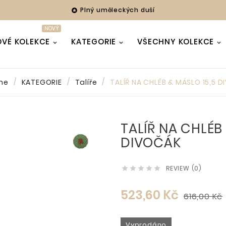
Plný uměleckých duší

NOVÝ
VÉ KOLEKCE
KATEGORIE
VŠECHNY KOLEKCE
me
KATEGORIE
Talíře
TALÍŘ NA CHLÉB & MÁSLO 15,5 
TALÍŘ NA CHLÉB
DIVOČÁK
REVIEW (0)





523,60 Kč
616,00 Kč
Vyprodáno