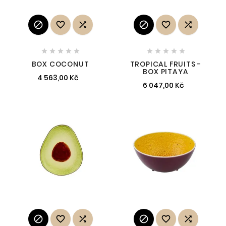
















BOX COCONUT
TROPICAL FRUITS -
BOX PITAYA
4 563,00 Kč
6 047,00 Kč





