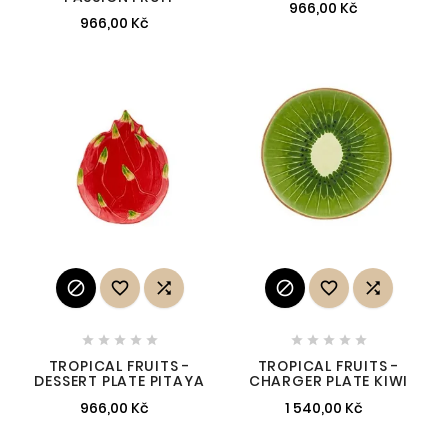
966,00 Kč
966,00 Kč
















TROPICAL FRUITS -
TROPICAL FRUITS -
DESSERT PLATE PITAYA
CHARGER PLATE KIWI
966,00 Kč
1 540,00 Kč