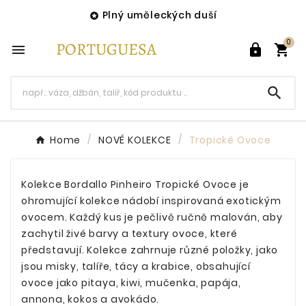
Plný uměleckých duší

0




Home
NOVÉ KOLEKCE
Tropické Ovoce
Kolekce Bordallo Pinheiro Tropické Ovoce je
ohromující kolekce nádobí inspirovaná exotickým
ovocem. Každý kus je pečlivě ručně malován, aby
zachytil živé barvy a textury ovoce, které
představují. Kolekce zahrnuje různé položky, jako
jsou misky, talíře, tácy a krabice, obsahující
ovoce jako pitaya, kiwi, mučenka, papája,
annona, kokos a avokádo.