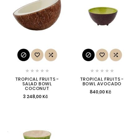
















TROPICAL FRUITS -
TROPICAL FRUITS -
SALAD BOWL
BOWL AVOCADO
COCONUT
840,00 Kč
3 248,00 Kč