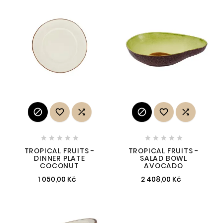
















TROPICAL FRUITS -
TROPICAL FRUITS -
DINNER PLATE
SALAD BOWL
COCONUT
AVOCADO
1 050,00 Kč
2 408,00 Kč