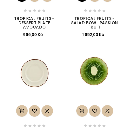










TROPICAL FRUITS -
TROPICAL FRUITS -
DESSERT PLATE
SALAD BOWL PASSION
AVOCADO
FRUIT
966,00 Kč
1 652,00 Kč















