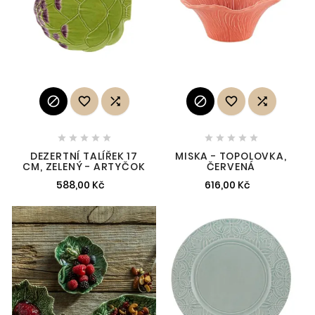
















DEZERTNÍ TALÍŘEK 17
MISKA - TOPOLOVKA,
CM, ZELENÝ - ARTYČOK
ČERVENÁ
588,00 Kč
616,00 Kč