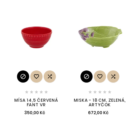
















MÍSA 14,5 ČERVENÁ
MISKA - 18 CM, ZELENÁ,
FANT VR
ARTYČOK
350,00 Kč
672,00 Kč