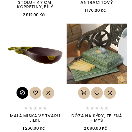
STOLU - 47 CM,
ANTRACITOVÝ
KOPRETINY, BÍLÝ
1 176,00 Kč
2 912,00 Kč
















MALÁ MISKA VE TVARU
DÓZA NA SÝRY, ZELENÁ
LILKU
- MYŠ
1 260,00 Kč
2 690,00 Kč