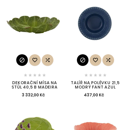
















DEKORAČNÍ MÍSA NA
TALÍŘ NA POLÉVKU 21,5
STŮL 40,5 B MADEIRA
MODRÝ FANT AZUL
3 332,00 Kč
437,00 Kč