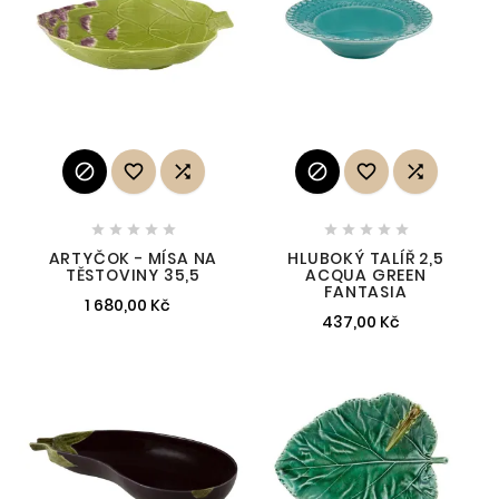
















ARTYČOK - MÍSA NA
HLUBOKÝ TALÍŘ 2,5
TĚSTOVINY 35,5
ACQUA GREEN
FANTASIA
1 680,00 Kč
437,00 Kč