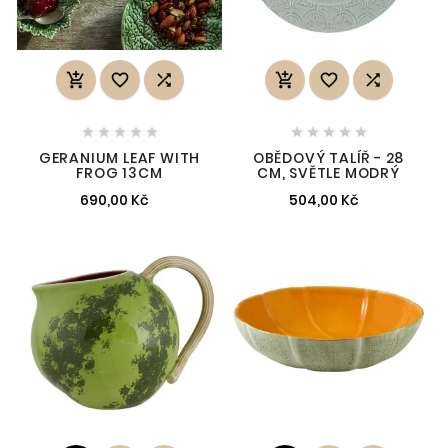
















GERANIUM LEAF WITH
OBĚDOVÝ TALÍŘ - 28
FROG 13CM
CM, SVĚTLE MODRÝ
690,00 Kč
504,00 Kč