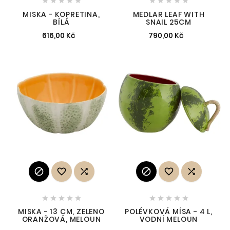










MISKA - KOPRETINA,
MEDLAR LEAF WITH
BÍLÁ
SNAIL 25CM
616,00 Kč
790,00 Kč
















MISKA - 13 CM, ZELENO
POLÉVKOVÁ MÍSA - 4 L,
ORANŽOVÁ, MELOUN
VODNÍ MELOUN