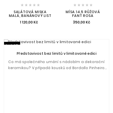










SALÁTOVÁ MISKA
MÍSA 14,5 RŮŽOVÁ
MALÁ, BANÁNOVÝ LIST
FANT ROSA
1 120,00 Kč
350,00 Kč
kvě 27
Představivost bez limitů v limitované edici
Co má společného umění s nádobím a dekorační
keramikou? V případě kousků od Bordallo Pinheiro
opravdu hodně.