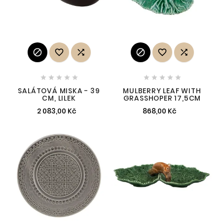
















SALÁTOVÁ MISKA - 39
MULBERRY LEAF WITH
CM, LILEK
GRASSHOPER 17,5CM
2 083,00 Kč
868,00 Kč