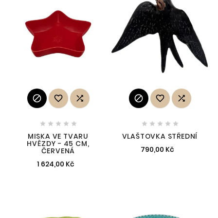
















MISKA VE TVARU
VLAŠTOVKA STŘEDNÍ
HVĚZDY - 45 CM,
790,00 Kč
ČERVENÁ
1 624,00 Kč