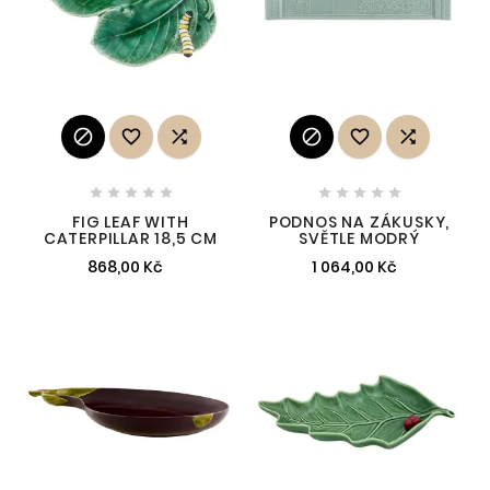
















FIG LEAF WITH
PODNOS NA ZÁKUSKY,
CATERPILLAR 18,5 CM
SVĚTLE MODRÝ
868,00 Kč
1 064,00 Kč