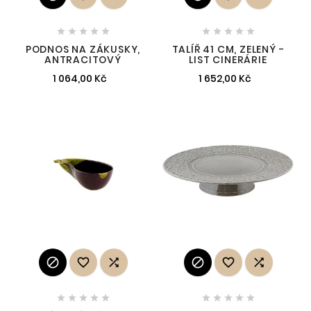










PODNOS NA ZÁKUSKY,
TALÍŘ 41 CM, ZELENÝ -
ANTRACITOVÝ
LIST CINERÁRIE
1 064,00 Kč
1 652,00 Kč















