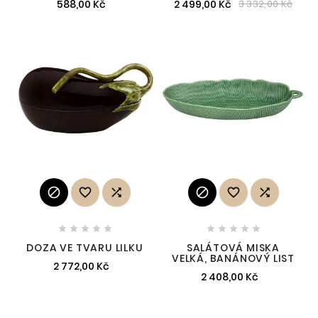
588,00 Kč
2 499,00 Kč
3 332,00 Kč
















DOZA VE TVARU LILKU
SALÁTOVÁ MISKA
VELKÁ, BANÁNOVÝ LIST
2 772,00 Kč
2 408,00 Kč