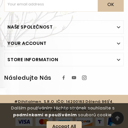
OK
NAŠE SPOLEČNOST

YOUR ACCOUNT

STORE INFORMATION

Následujte Nás
#Dihitalmen, S.r.o. IČO: 14200163 Dělená 961/4,
Dalším používáním těchto stránek souhlasíte s
Řeporyje, 155 00 Praha 5
podmínkami a používáním
souborů cookie.
Accept All