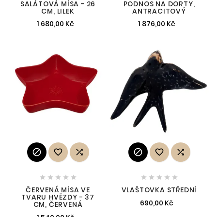
SALÁTOVÁ MÍSA - 26
PODNOS NA DORTY,
CM, LILEK
ANTRACITOVÝ
1 680,00 Kč
1 876,00 Kč
















ČERVENÁ MÍSA VE
VLAŠTOVKA STŘEDNÍ
TVARU HVĚZDY - 37
690,00 Kč
CM, ČERVENÁ