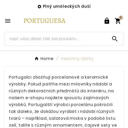
Plný uměleckých duší

0




Home
Všechny sbírky
Portugalci zbožňují porcelanové a keramické
výrobky. Pokud patříte mezi milovníky nádobí a
různých dekoračních předmětů do interiéru, na
našem e-shopu najdete spoustu zajímavých
výrobků. Portugalští výrobci porcelánu pokročili
tak daleko, že dokážou vyrábět i nádobí různých
tvarů – například, salatová miska v podobě listu
zelí, talíře s různým ornamentem, čajové sety ve