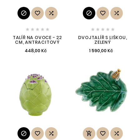
















TALÍŘ NA OVOCE - 22
DVOJTALÍŘ S LIŠKOU,
CM, ANTRACITOVÝ
ZELENÝ
448,00 Kč
1 590,00 Kč





