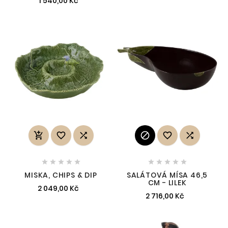
1 540,00 Kč
















MISKA, CHIPS & DIP
SALÁTOVÁ MÍSA 46,5
CM - LILEK
2 049,00 Kč
2 716,00 Kč