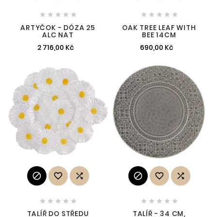










ARTYČOK - DÓZA 25
OAK TREE LEAF WITH
ALC NAT
BEE 14CM
2 716,00 Kč
690,00 Kč
















TALÍŘ DO STŘEDU
TALÍŘ - 34 CM,