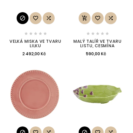
















VELKÁ MISKA VE TVARU
MALÝ TALÍŘ VE TVARU
LILKU
LISTU, CESMÍNA
2 492,00 Kč
590,00 Kč





