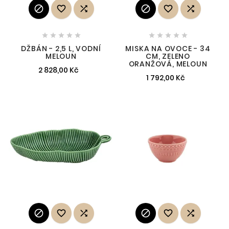
















DŽBÁN - 2,5 L, VODNÍ
MISKA NA OVOCE - 34
MELOUN
CM, ZELENO
ORANŽOVÁ, MELOUN
2 828,00 Kč
1 792,00 Kč





