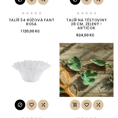










TALÍŘ 34 RŮŽOVÁ FANT
TALÍŘ NA TĚSTOVINY
ROSA
28 CM, ZELENÝ -
ARTIČOK
1 120,00 Kč
924,00 Kč





